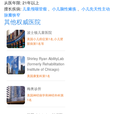
从医年限: 21年以上
擅长疾病:
儿童颅咽管瘤
、
小儿脑性瘫痪
、
小儿先天性主动
脉瓣狭窄
其他权威医院
波士顿儿童医院
美国小儿癌症第1名,小儿肾
脏病第1名等
Shirley Ryan AbilityLab
(formerly Rehabilitation
Institute of Chicago)
美国康复科第1名
梅奥诊所
美国神经病学和神经外科第
1名