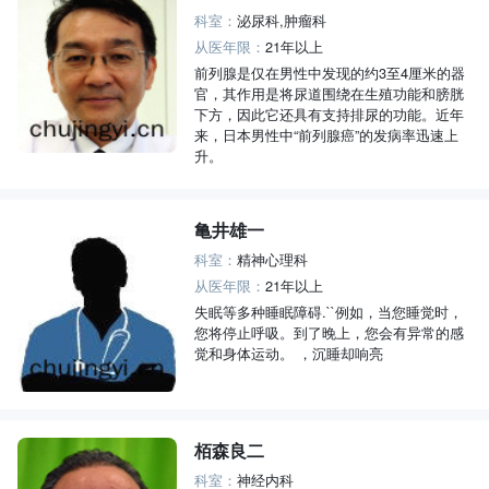
科室：
泌尿科,肿瘤科
从医年限：
21年以上
前列腺是仅在男性中发现的约3至4厘米的器
官，其作用是将尿道围绕在生殖功能和膀胱
下方，因此它还具有支持排尿的功能。近年
来，日本男性中“前列腺癌”的发病率迅速上
升。
亀井雄一
科室：
精神心理科
从医年限：
21年以上
失眠等多种睡眠障碍.``例如，当您睡觉时，
您将停止呼吸。到了晚上，您会有异常的感
觉和身体运动。 ，沉睡却响亮
栢森良二
科室：
神经内科