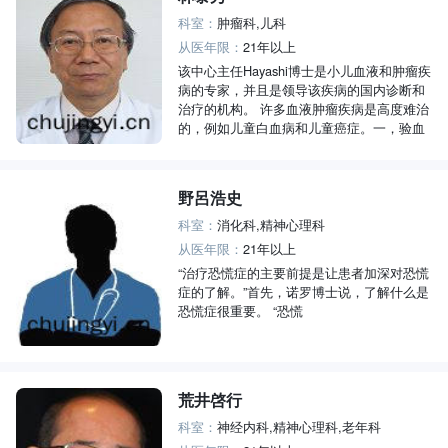
科室：
肿瘤科,儿科
从医年限：
21年以上
该中心主任Hayashi博士是小儿血液和肿瘤疾
病的专家，并且是领导该疾病的国内诊断和
治疗的机构。 许多血液肿瘤疾病是高度难治
的，例如儿童白血病和儿童癌症。一，验血
野呂浩史
科室：
消化科,精神心理科
从医年限：
21年以上
“治疗恐慌症的主要前提是让患者加深对恐慌
症的了解。”首先，诺罗博士说，了解什么是
恐慌症很重要。 “恐慌
荒井啓行
科室：
神经内科,精神心理科,老年科