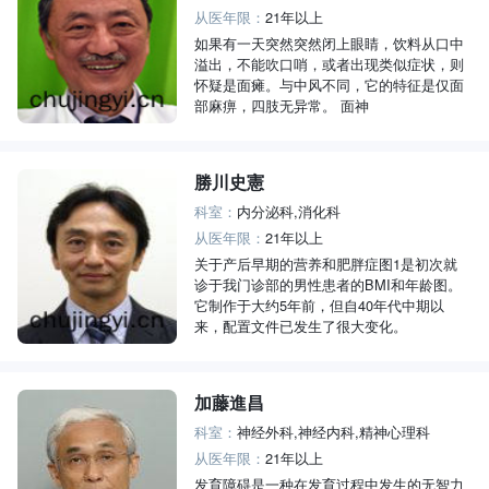
从医年限：
21年以上
如果有一天突然突然闭上眼睛，饮料从口中
溢出，不能吹口哨，或者出现类似症状，则
怀疑是面瘫。与中风不同，它的特征是仅面
部麻痹，四肢无异常。 面神
勝川史憲
科室：
内分泌科,消化科
从医年限：
21年以上
关于产后早期的营养和肥胖症图1是初次就
诊于我门诊部的男性患者的BMI和年龄图。
它制作于大约5年前，但自40年代中期以
来，配置文件已发生了很大变化。
加藤進昌
科室：
神经外科,神经内科,精神心理科
从医年限：
21年以上
发育障碍是一种在发育过程中发生的无智力