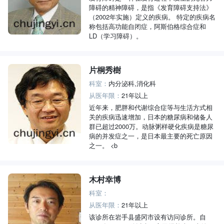
障碍的精神障碍，是指《发育障碍支持法》
（2002年实施）定义的疾病。 特定的疾病名
称包括高功能自闭症，阿斯伯格综合症和
LD（学习障碍）。
片桐秀樹
科室：
内分泌科,消化科
从医年限：
21年以上
近年来，肥胖和代谢综合症等与生活方式相
关的疾病迅速增加，日本的糖尿病和储备人
群已超过2000万。动脉粥样硬化疾病是糖尿
病的并发症之一，是日本最主要的死亡原因
之一。 <b
木村幸博
科室：
从医年限：
21年以上
该诊所在岩手县盛冈市设有访问诊所。自