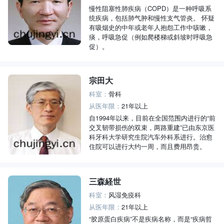
慢性阻塞性肺疾病（COPD）是一种呼吸系
统疾病，包括肺气肿和慢性支气管炎。 怀疑
有吸烟史的中年或老年人抱怨工作中咳嗽，
痰，呼吸急促（例如爬楼梯或斜坡时呼吸急
促）。
宗田大
科室：
骨科
从医年限：
21年以上
自1994年以来，目前在全国范围内进行的“前
交叉韧带损伤的双束，两路重建”已由东京医
科牙科大学研究生院汽车外科系进行。治愈
住院可以进行大约一周，而且费用昂贵。
三森経世
科室：
风湿免疫科
从医年限：
21年以上
“胶原蛋白疾病”不是疾病名称，而是“疾病哲