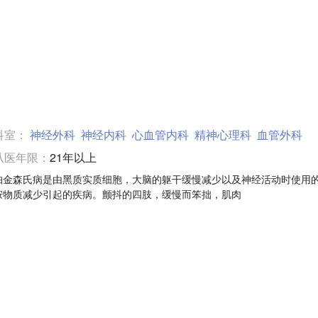
科室：
神经外科
神经内科
心血管内科
精神心理科
血管外科
从医年限：
21年以上
帕金森氏病是由黑质实质细胞，大脑的躯干缓慢减少以及神经活动时使用
胺物质减少引起的疾病。颤抖的四肢，缓慢而笨拙，肌肉