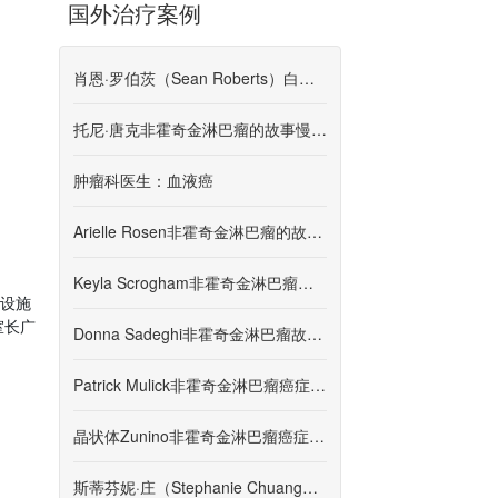
国外治疗案例
肖恩·罗伯茨（Sean Roberts）白血病的故事-慢性淋巴细胞性白血病（CLL）
托尼·唐克非霍奇金淋巴瘤的故事慢性淋巴细胞性白血病（CLL / SLL）
肿瘤科医生：血液癌
Arielle Rosen非霍奇金淋巴瘤的故事原发性纵隔B细胞淋巴瘤
Keyla Scrogham非霍奇金淋巴瘤故事第1期纵隔
过设施
室长广
Donna Sadeghi非霍奇金淋巴瘤故事1-2期原发性纵隔
Patrick Mulick非霍奇金淋巴瘤癌症故事第2纵隔
晶状体Zunino非霍奇金淋巴瘤癌症故事第二阶段纵隔B细胞
斯蒂芬妮·庄（Stephanie Chuang）非霍奇金淋巴瘤的故事弥漫性大B细胞淋巴瘤，可能是原发性纵隔亚型，第3阶段