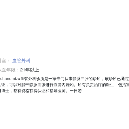
科室：
血管外科
从医年限：
21年以上
Ochanomizu血管外科诊所是一家专门从事静脉曲张的诊所，该诊所已通
认证，可以对腿部静脉曲张进行血管内烧灼。所有负责治疗的医生，包括
川博士，都有资格获得认证和指导医师。一日游