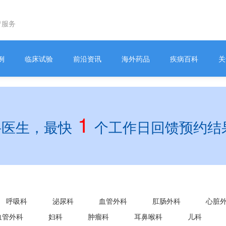
疗服务
例
临床试验
前沿资讯
海外药品
疾病百科
关
1
科医生，最快
个工作日回馈预约结
呼吸科
泌尿科
血管外科
肛肠外科
心脏
血管外科
妇科
肿瘤科
耳鼻喉科
儿科