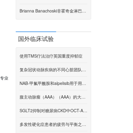
Brianna Banachoski非霍奇金淋巴瘤故事间变性大细胞淋巴瘤，2B期，Alk +
国外临床试验
使用TMS疗法治疗英国重度抑郁症
复杂冠状动脉疾病的不同心脏团队之间的决策变异性
的专业
NAB-甲氟甲酰胺和alpelisib用于用PIK3CA或PTEN改变的蒽环类药物治疗难治性三重阴性乳腺癌
腹主动脉瘤（AAA）（AAA）的大型手术注册表
SGLT2抑制对糖尿病CKD中OCT-A参数的影响
多发性硬化症患者的疲劳与平衡之间的关联