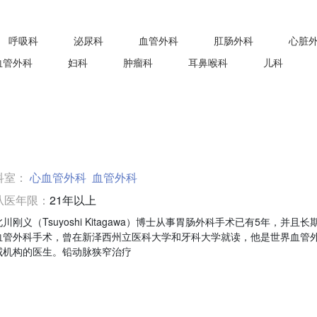
呼吸科
泌尿科
血管外科
肛肠外科
心脏
血管外科
妇科
肿瘤科
耳鼻喉科
儿科
科室：
心血管外科
血管外科
从医年限：
21年以上
北川刚义（Tsuyoshi Kitagawa）博士从事胃肠外科手术已有5年，并且长
血管外科手术，曾在新泽西州立医科大学和牙科大学就读，他是世界血管
威机构的医生。铅动脉狭窄治疗