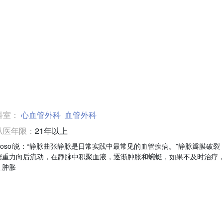
科室：
心血管外科
血管外科
从医年限：
21年以上
Hosoi说：“静脉曲张静脉是日常实践中最常见的血管疾病。”静脉瓣膜破裂
据重力向后流动，在静脉中积聚血液，逐渐肿胀和蜿蜒，如果不及时治疗
性肿胀