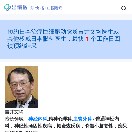
好 快 省
出国看病
预约日本治疗巨细胞动脉炎吉井文均医生或
其他权威日本眼科医生，最快
1
个工作日回
馈预约结果
吉井文均
擅长领域：
神经内科
,精神心理科,
血管外科
/
普通神经内
科，神经性顽固性疾病，帕金森氏病，脊髓小脑变性，痴呆