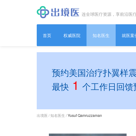
连全球医疗资源，享前沿医
首页
权威医院
知名医生
就医案
预约美国治疗扑翼样震颤Y
1
最快
个工作日回馈
出境医
/
知名医生
/
Yusuf Qamruzzaman