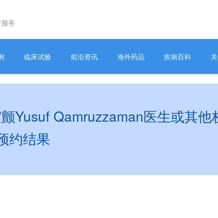
疗服务
例
临床试验
前沿资讯
海外药品
疾病百科
关
usuf Qamruzzaman医生或
预约结果