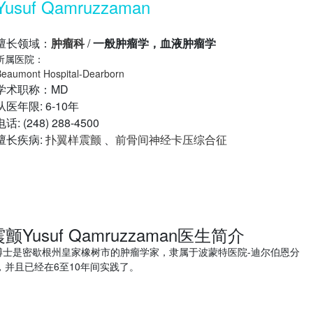
Yusuf Qamruzzaman
擅长领域：
肿瘤科
/
一般肿瘤学，血液肿瘤学
所属医院：
eaumont Hospital-Dearborn
学术职称：MD
从医年限: 6-10年
电话: (248) 288-4500
擅长疾病:
扑翼样震颤
、
前骨间神经卡压综合征
usuf Qamruzzaman医生简介
man）博士是密歇根州皇家橡树市的肿瘤学家，隶属于波蒙特医院-迪尔伯恩分
并且已经在6至10年间实践了。