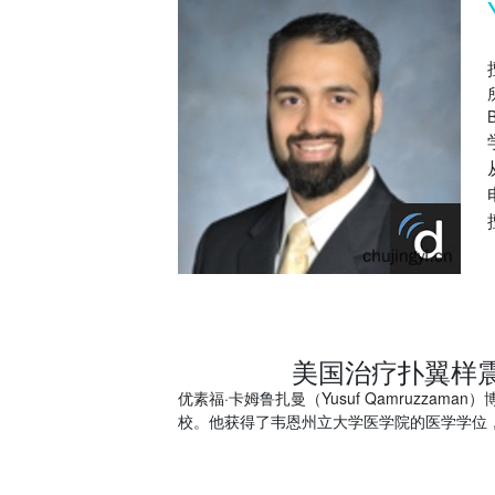
B
美国治疗扑翼样震颤Y
优素福·卡姆鲁扎曼（Yusuf Qamruzza
校。他获得了韦恩州立大学医学院的医学学位，