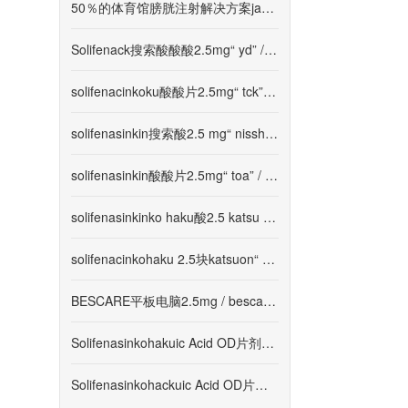
50％的体育馆膀胱注射解决方案jazh-CN
Solifenack搜索酸酸酸2.5mg“ yd” / solifenasco搜索fi
solifenacinkoku酸酸片2.5mg“ tck” / solifeniasfi
solifenasinkin搜索酸2.5 mg“ nissho” / solifenasfi
solifenasinkin酸酸片2.5mg“ toa” / solifenasink hfi
solifenasinkinko haku酸2.5 katsu katsu“ tsuruhara”
solifenacinkohaku 2.5块katsuon“ sawai” / solifenasi
BESCARE平板电脑2.5mg / bescare锁5mgjazh-CN
Solifenasinkohakuic Acid OD片剂2.5mg“ JG” / solipena
Solifenasinkohackuic Acid OD片剂2.5mg“ Nipro” / soli