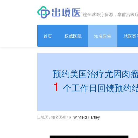
连全球医疗资源，享前沿医
首页
权威医院
知名医生
就医案
预约美国治疗尤因肉瘤R.
1
个工作日回馈预约
出境医
/
知名医生
/
R. Winfield Hartley