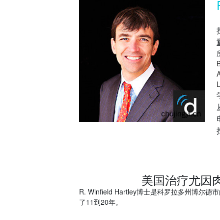
B
A
L
美国治疗尤因肉瘤R.
R. Winfield Hartley博士是科罗
了11到20年。