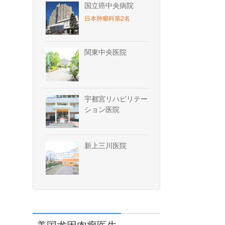
国立癌中央病院
日本肿瘤科第2名
関東中央医院
宇都宮リハビリテー
ション医院
新上三川医院
美国尤因肉瘤医生