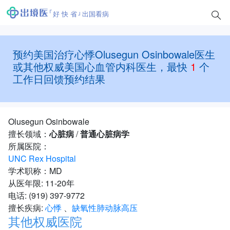
好 快 省
出国看病
预约美国治疗心悸Olusegun Osinbowale医生
或其他权威美国心血管内科医生，最快
1
个
工作日回馈预约结果
Olusegun Osinbowale
擅长领域：
心脏病
/
普通心脏病学
所属医院：
UNC Rex Hospital
学术职称：MD
从医年限: 11-20年
电话: (919) 397-9772
擅长疾病:
心悸
、
缺氧性肺动脉高压
其他权威医院